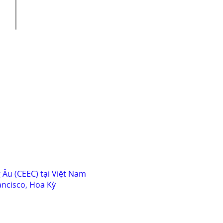
partners across the region.
Âu (CEEC) tại Việt Nam
ancisco, Hoa Kỳ