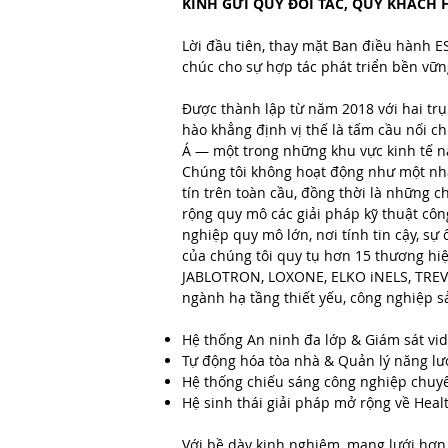
KÍNH GỬI QUÝ ĐỐI TÁC, QUÝ KHÁCH 
Lời đầu tiên, thay mặt Ban điều hành EST
chúc cho sự hợp tác phát triển bền vữn
Được thành lập từ năm 2018 với hai trụ
hào khẳng định vị thế là tấm cầu nối c
Á — một trong những khu vực kinh tế nă
Chúng tôi không hoạt động như một nhà 
tín trên toàn cầu, đồng thời là những 
rộng quy mô các giải pháp kỹ thuật côn
nghiệp quy mô lớn, nơi tính tin cậy, sự
của chúng tôi quy tụ hơn 15 thương hiệu
JABLOTRON, LOXONE, ELKO iNELS, TREV
ngành hạ tầng thiết yếu, công nghiệp s
Hệ thống An ninh đa lớp & Giám sát vid
Tự động hóa tòa nhà & Quản lý năng l
Hệ thống chiếu sáng công nghiệp chuyê
Hệ sinh thái giải pháp mở rộng về Hea
Với bề dày kinh nghiệm, mạng lưới hơn 