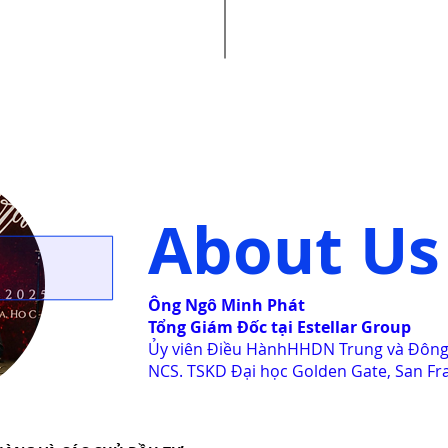
arkets with European
to expand beyond.
pproaches and expertise.
About Us
Ông Ngô Minh Phát
Tổng Giám Đốc tại Estellar Group
Ủy viên Điều HànhHHDN Trung và Đông 
NCS. TSKD Đại học Golden Gate, San Fr