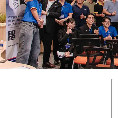
2000+ Projects
A
Successful projects across
i
diverse categories and sectors,