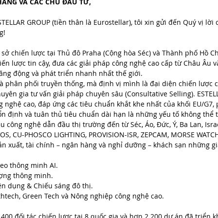
HÀNG VÀ CÁC CHỦ ĐẦU TƯ,
ELLAR GROUP (tiền thân là Eurostellar), tôi xin gửi đến Quý vị lời 
g!
 sở chiến lược tại Thủ đô Praha (Cộng hòa Séc) và Thành phố Hồ C
hiến lược tin cậy, đưa các giải pháp công nghệ cao cấp từ Châu Âu
ng động và phát triển nhanh nhất thế giới.
phân phối truyền thống, mà định vị mình là đại diện chiến lược c
chuyên gia tư vấn giải pháp chuyên sâu (Consultative Selling). ES
g nghệ cao, đáp ứng các tiêu chuẩn khắt khe nhất của khối EU/G7,
 ổn định và tuân thủ tiêu chuẩn dài hạn là những yếu tố không thể 
 công nghệ dẫn đầu thị trường đến từ Séc, Áo, Đức, Ý, Ba Lan, Isr
OS, CU-PHOSCO LIGHTING, PROVISION-ISR, ZEPCAM, MORSE WATCH
ản xuất, tài chính – ngân hàng và nghỉ dưỡng – khách sạn những gi
eo thông minh AI.
ượng thông minh.
n dụng & Chiếu sáng đô thị.
lthtech, Green Tech và Nông nghiệp công nghệ cao.
400 đối tác chiến lược tại 8 quốc gia và hơn 2.200 dự án đã triể