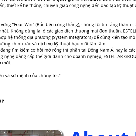
 vấn, thiết kế hệ thống, chuyển giao công nghệ đến đào tạo kỹ thuậ
n vững "Four-Win" (Bốn bên cùng thắng), chúng tôi tin rằng thành c
o nhất. Không dừng lại ở các giao dịch thương mại đơn thuần, ESTE
 hợp hệ thống địa phương (System Integrators) để cùng kiến tạo m
rường chính xác và dịch vụ kỹ thuật hậu mãi tận tâm.
 đang tìm kiếm cơ hội mở rộng thị phần tại Đông Nam Á, hay là cá
ng nghệ đẳng cấp thế giới dành cho doanh nghiệp, ESTELLAR GROUP
o mới.
êu và sứ mệnh của chúng tôi.”
UP