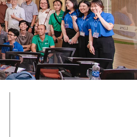
250+ Partners
ia,
Distributors, resellers, system
and
integrators, and technology
ing