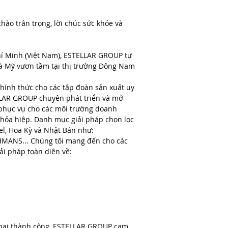
chào trân trọng, lời chúc sức khỏe và
hí Minh (Việt Nam), ESTELLAR GROUP tự
 và Mỹ vươn tầm tại thị trường Đông Nam
hính thức cho các tập đoàn sản xuất uy
TELLAR GROUP chuyên phát triển và mở
 phục vụ cho các môi trường doanh
thỏa hiệp.
Danh mục giải pháp chọn lọc
ael, Hoa Kỳ và Nhật Bản như:
MANS... Chúng tôi mang đến cho các
ải pháp toàn diện về:
n khai thành công, ESTELLAR GROUP cam