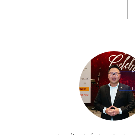
m
from government offices and
a
commercial buildings to retail
stores, residential homes, and
more.