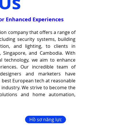
Us
for Enhanced Experiences
ution company that offers a range of
luding security systems, building
on, and lighting, to clients in
a, Singapore, and Cambodia. With
ful technology, we aim to enhance
riences. Our incredible team of
 designers and marketers have
he best European tech at reasonable
e industry. We strive to become the
 solutions and home automation,
Hồ sơ năng lực