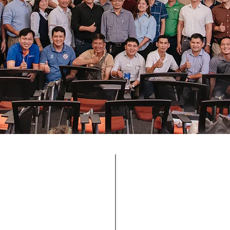
5+ Countries
10+ Team Members
Operating in Vietnam, Cambod
 professional team combining
Malaysia, Singapore, 
n-depth knowledge of Asian
Thailand — and we’re continu